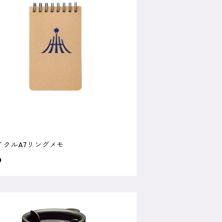
イクルA7リングメモ
0