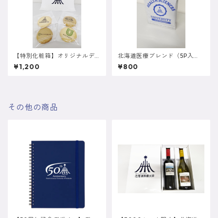
【特別化粧箱】オリジナルデ
北海道医療ブレンド（5P入
ザインクッキー（札幌ろまん
り）【可否茶館コラボ】
¥1,200
¥800
亭コラボ）
その他の商品